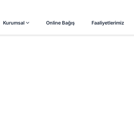
GAZZE'YE BAĞIŞ YAPMAK İÇİN TIKLAYINIZ!
Kurumsal
Online Bağış
Faaliyetlerimiz
Gizlilik Politikası