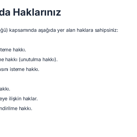
a Haklarınız
ü) kapsamında aşağıda yer alan haklara sahipsiniz:
isteme hakkı.
teme hakkı (unutulma hakkı).
asını isteme hakkı.
hakkı.
e ilişkin haklar.
endirilme hakkı.