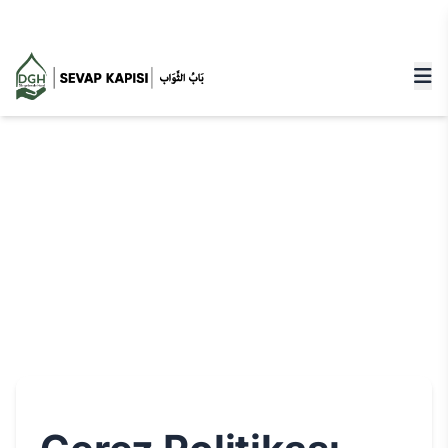
GAZZE'YE BAĞIŞ YAPMAK İÇİN TIKLAYINIZ!
Çerez Politikası