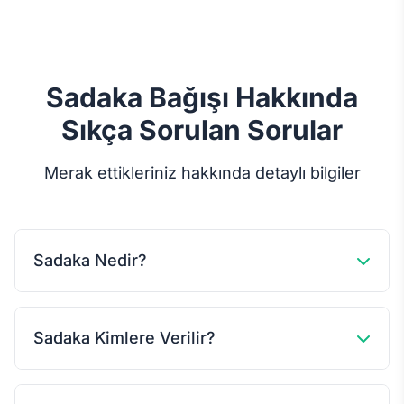
Sadaka Bağışı Hakkında
Sıkça Sorulan Sorular
Merak ettikleriniz hakkında detaylı bilgiler
Sadaka Nedir?
Sadaka, Allah rızası için gönüllü olarak verilen ve
Sadaka Kimlere Verilir?
karşılığı yalnızca Allah'tan beklenen her türlü
hayırdır.
Sadaka; yoksullara, ihtiyaç sahiplerine, yetimlere,